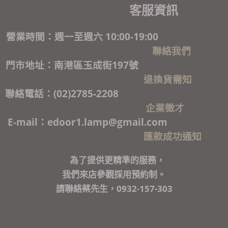
客服資訊
營業時間：週一至週六 10:00-19:00
聯絡我們
門市地址：南港區玉成街197號
退換貨需知
聯絡電話：(02)2785-2208
企業徵才
E-mail：edoor1.lamp@gmail.com
匯款成功通知
為了提供更精準的服務，
我們來店參觀採用預約制。
請聯絡蔡先生，0932-157-303