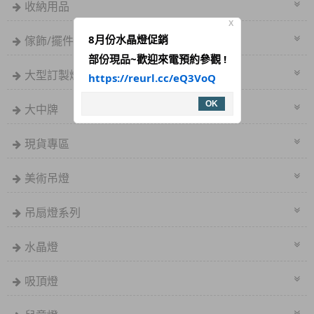
收納用品
X
8月份水晶燈促銷
傢飾/擺件/家具
部份現品~歡迎來電預約參觀 !
大型訂製燈具
https://reurl.cc/eQ3VoQ
OK
大中牌
現貨專區
美術吊燈
吊扇燈系列
水晶燈
吸頂燈