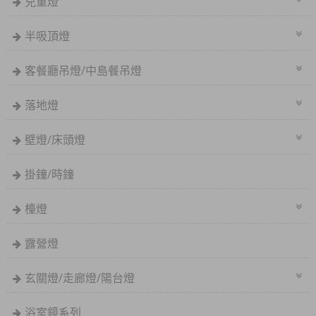
兒童燈
半吸頂燈
客餐廳吊燈/中島餐吊燈
落地燈
壁燈/床頭燈
掛鐘/時鐘
檯燈
露營燈
玄關燈/走廊燈/陽台燈
浴室鏡系列