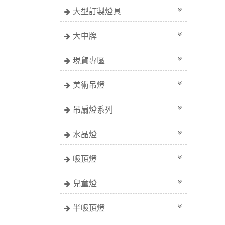
大型訂製燈具
大中牌
現貨專區
美術吊燈
吊扇燈系列
水晶燈
吸頂燈
兒童燈
半吸頂燈