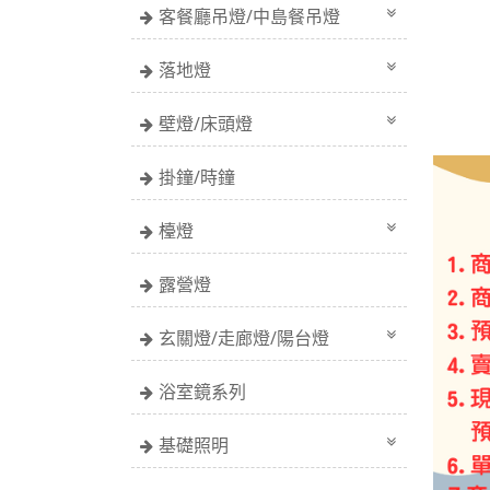
客餐廳吊燈/中島餐吊燈
落地燈
壁燈/床頭燈
掛鐘/時鐘
檯燈
露營燈
玄關燈/走廊燈/陽台燈
浴室鏡系列
基礎照明