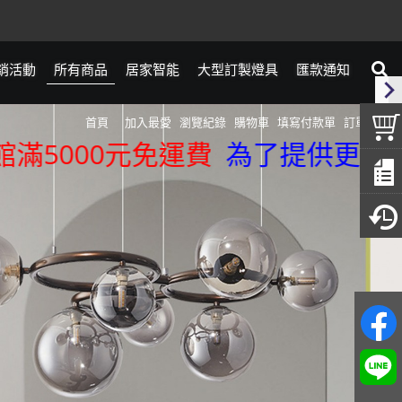
銷活動
所有商品
居家智能
大型訂製燈具
匯款通知
首頁
加入最愛
瀏覽紀錄
購物車
填寫付款單
訂單查詢
000元免運費
為了提供更精準的服務