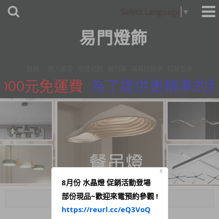
Select Language
▼
易門燈飾
首頁
加入最愛
瀏覽紀錄
購物車
填寫付款單
訂單查詢
000元免運費
為了提供更精準的服務
X
8月份 水晶燈 促銷活動登場
部份現品~歡迎來電預約參觀 !
Menu
https://reurl.cc/eQ3VoQ