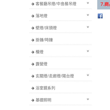
客餐廳吊燈/中島餐吊燈
落地燈
壁燈/床頭燈
掛鐘/時鐘
檯燈
露營燈
玄關燈/走廊燈/陽台燈
浴室鏡系列
基礎照明