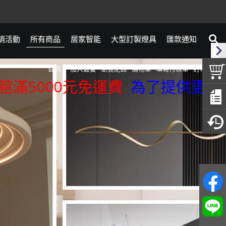
銷活動
所有商品
居家智能
大型訂製燈具
匯款通知
首頁
加入最愛
瀏覽紀錄
購物車
填寫付款單
訂單查詢
000元免運費
為了提供更精準的服