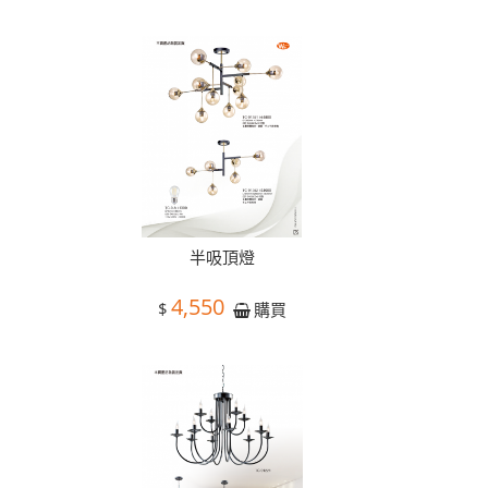
半吸頂燈
4,550
$
購買