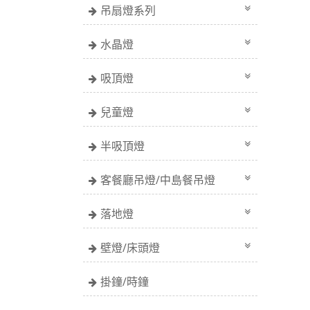
吊扇燈系列
水晶燈
吸頂燈
兒童燈
半吸頂燈
客餐廳吊燈/中島餐吊燈
落地燈
壁燈/床頭燈
掛鐘/時鐘