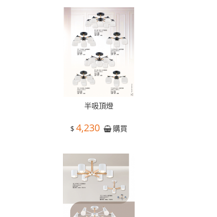
半吸頂燈
4,230
$
購買