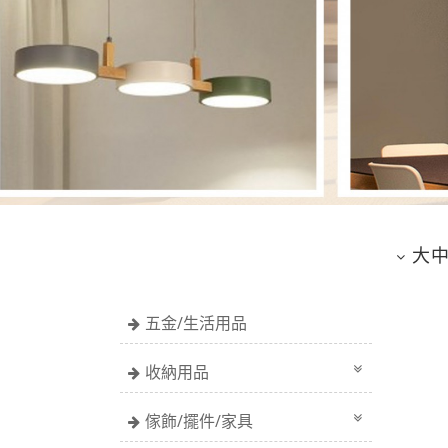
大
五金/生活用品
收納用品
傢飾/擺件/家具