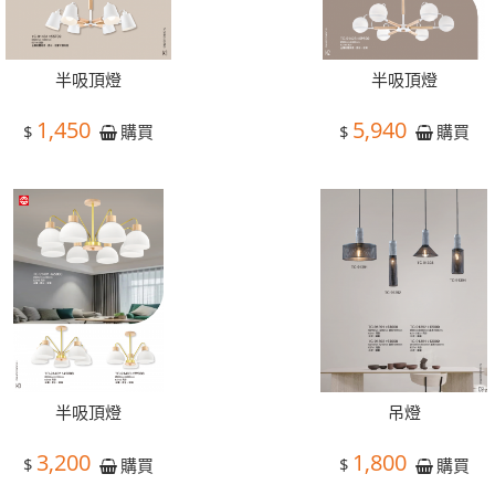
半吸頂燈
半吸頂燈
1,450
5,940
$
$
購買
購買
半吸頂燈
吊燈
3,200
1,800
$
$
購買
購買