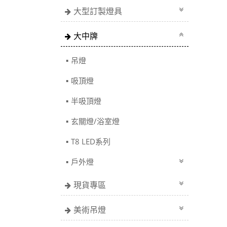
大型訂製燈具
大中牌
吊燈
吸頂燈
半吸頂燈
玄關燈/浴室燈
T8 LED系列
戶外燈
現貨專區
美術吊燈