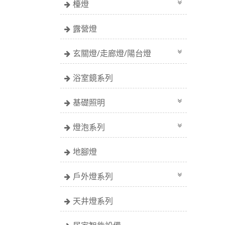
檯燈
露營燈
玄關燈/走廊燈/陽台燈
浴室鏡系列
基礎照明
燈泡系列
地腳燈
戶外燈系列
天井燈系列