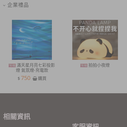
企業禮品
滿天星月亮七彩投影
拍拍小夜燈
燈 氣氛燈-充電款
750
$
購買
相關資訊
客服資訊