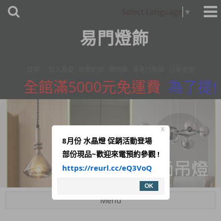
Select Language
▼
易門燈飾
首頁
加入最愛
瀏覽紀錄
購物車
填寫付款單
訂單查詢
全館滿5000元免運費
為了提供
X
8月份 水晶燈 促銷活動登場
部份現品~歡迎來電預約參觀 !
https://reurl.cc/eQ3VoQ
OK
Menu