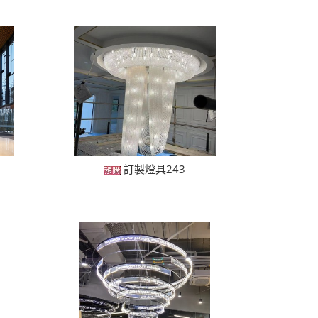
訂製燈具243