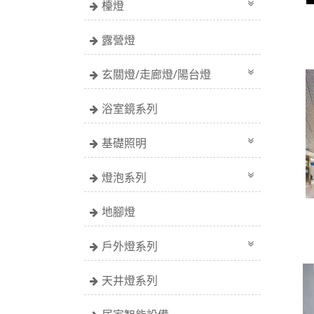
檯燈
露營燈
玄關燈/走廊燈/陽台燈
浴室鏡系列
基礎照明
燈泡系列
地腳燈
戶外燈系列
天井燈系列