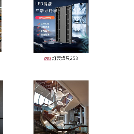
訂製燈具258