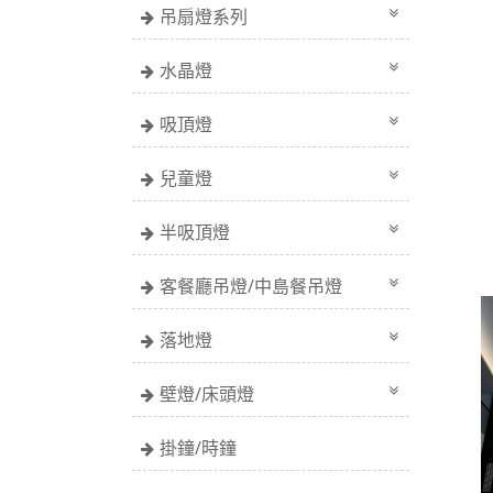
吊扇燈系列
水晶燈
吸頂燈
兒童燈
半吸頂燈
客餐廳吊燈/中島餐吊燈
落地燈
壁燈/床頭燈
掛鐘/時鐘