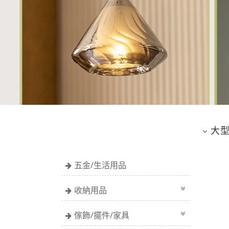
大
五金/生活用品
收納用品
傢飾/擺件/家具