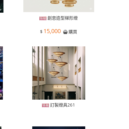
創恴造型梯形燈
15,000
$
購買
訂製燈具261