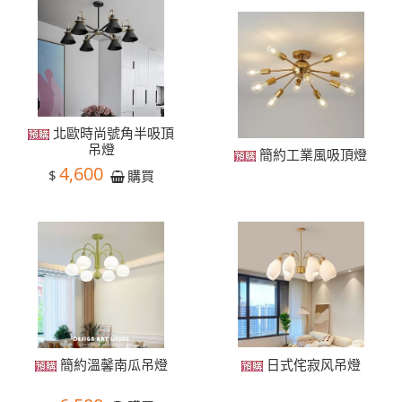
北歐時尚號角半吸頂
吊燈
簡約工業風吸頂燈
4,600
$
購買
簡約溫馨南瓜吊燈
日式侘寂风吊燈