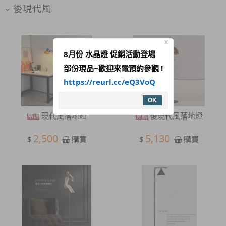
後現代風
X
8月份 水晶燈 促銷活動登場
部份現品~歡迎來電預約參觀 !
https://reurl.cc/eQ3VoQ
OK
現代風落地燈
後現代風落地燈
2,500
5,130
$
$
購買
購買