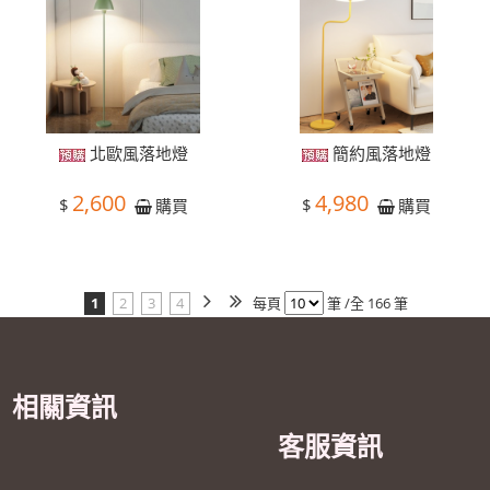
北歐風落地燈
簡約風落地燈
2,600
4,980
$
$
購買
購買
1
2
3
4
每頁
筆 /全 166 筆
相關資訊
客服資訊