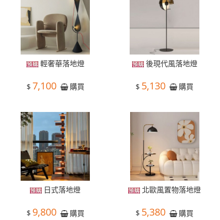
輕奢華落地燈
後現代風落地燈
7,100
5,130
$
$
購買
購買
日式落地燈
北歐風置物落地燈
9,800
5,380
$
$
購買
購買