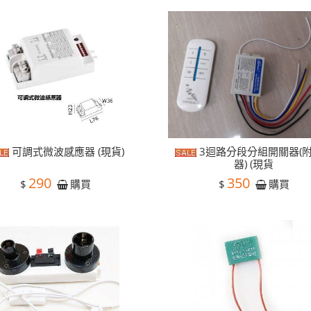
可調式微波感應器 (現貨)
3迴路分段分組開關器(
器) (現貨
290
350
$
$
購買
購買