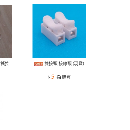
附搖控
雙接頭 接線頭 (現貨)
5
$
購買