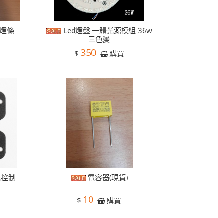
換燈條
Led燈盤 一體光源模組 36w
三色變
350
$
購買
光控制
電容器(現貨)
10
$
購買