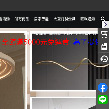
銷活動
所有商品
居家智能
大型訂製燈具
匯款通知
首頁
加入最愛
瀏覽紀錄
購物車
填寫付款單
訂單查詢
滿5000元免運費
為了提供更精準的