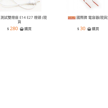
測試雙燈座 E14 E27 燈頭 (現
國際牌 電容器(現貨
貨
280
30
$
$
購買
購買