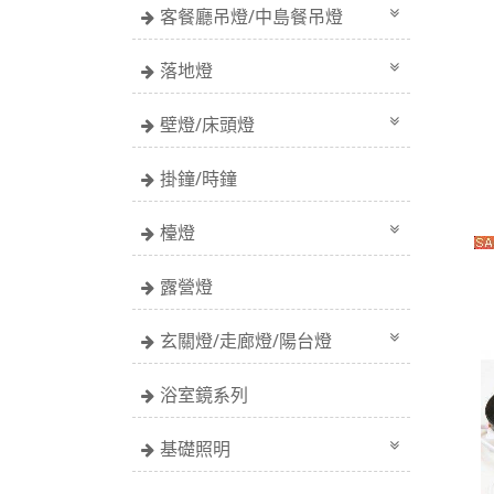
客餐廳吊燈/中島餐吊燈
落地燈
壁燈/床頭燈
掛鐘/時鐘
檯燈
露營燈
玄關燈/走廊燈/陽台燈
浴室鏡系列
基礎照明