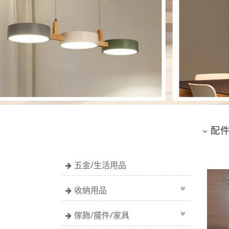
配
五金/生活用品
收納用品
傢飾/擺件/家具