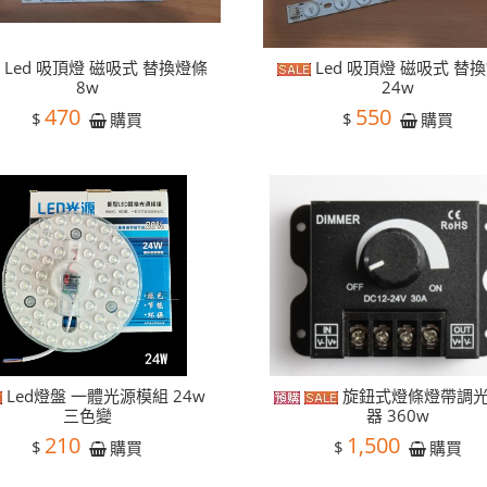
Led 吸頂燈 磁吸式 替換燈條
Led 吸頂燈 磁吸式 替
8w
24w
470
550
$
$
購買
購買
Led燈盤 一體光源模組 24w
旋鈕式燈條燈帶調
三色變
器 360w
210
1,500
$
$
購買
購買