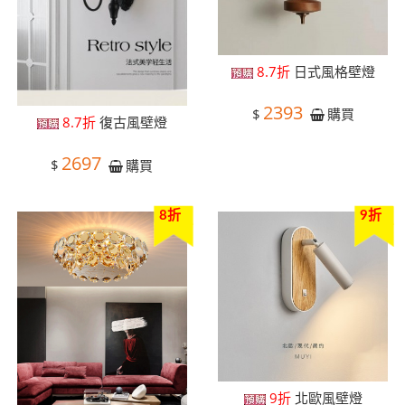
8.7折
日式風格壁燈
2393
$
購買
8.7折
復古風壁燈
2697
$
購買
8折
9折
9折
北歐風壁燈