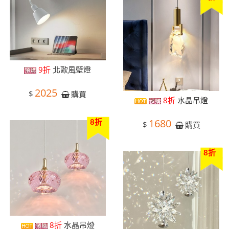
9折
北歐風壁燈
2025
$
購買
8折
水晶吊燈
1680
8折
$
購買
8折
8折
水晶吊燈