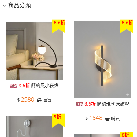
商品分類
8.6折
8.6折
8.6折
簡約風小夜燈
2580
$
購買
8.6折
簡約現代床頭燈
1548
9折
$
購買
8折