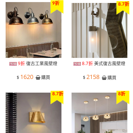
9折
8.7折
9折
復古工業風壁燈
8.7折
美式復古風壁燈
1620
2158
$
$
購買
購買
8.7折
8折