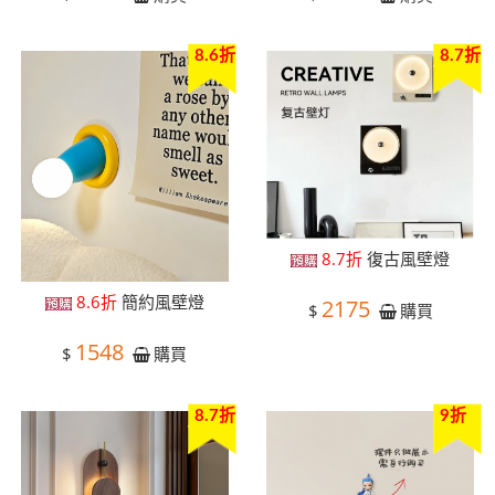
8.6折
8.7折
8.7折
復古風壁燈
8.6折
簡約風壁燈
2175
$
購買
1548
$
購買
8.7折
9折