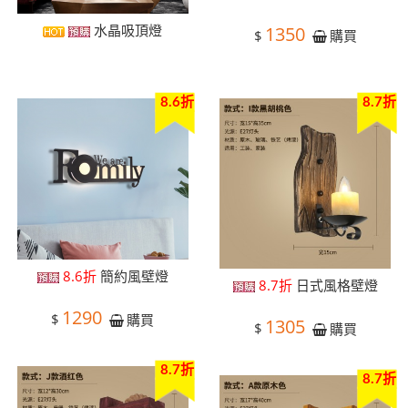
水晶吸頂燈
1350
$
購買
8.6折
8.7折
8.6折
簡約風壁燈
8.7折
日式風格壁燈
1290
$
購買
1305
$
購買
8.7折
8.7折