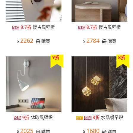
8.7折
復古風壁燈
8.7折
復古風壁燈
2262
2784
$
$
購買
購買
9折
8折
9折
北歐風壁燈
8折
水晶餐吊燈
2025
1680
$
$
購買
購買