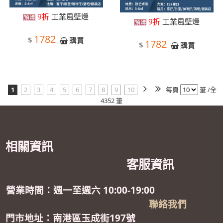
9折
工業風壁燈
9折
工業風壁燈
1782
$
購買
1782
$
購買
1
2
3
4
5
6
7
8
9
10
每頁
筆 /全
4352 筆
相關資訊
客服資訊
營業時間：週一至週六 10:00-19:00
聯絡我們
門市地址：南港區玉成街197號