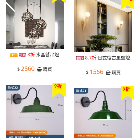
8折
水晶餐吊燈
8.7折
日式復古風壁燈
2560
$
購買
1566
$
購買
9折
9折