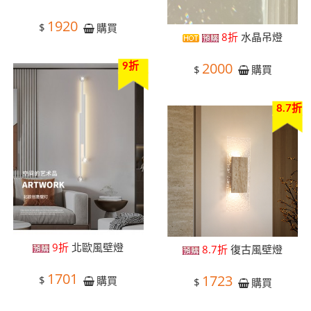
1920
$
購買
8折
水晶吊燈
2000
9折
$
購買
8.7折
9折
北歐風壁燈
8.7折
復古風壁燈
1701
1723
$
購買
$
購買