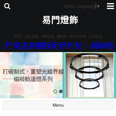
Select Language
▼
易門燈飾
首頁
加入最愛
瀏覽紀錄
購物車
填寫付款單
訂單查詢
觀採用預約制。請聯絡蔡先生，09-
Menu