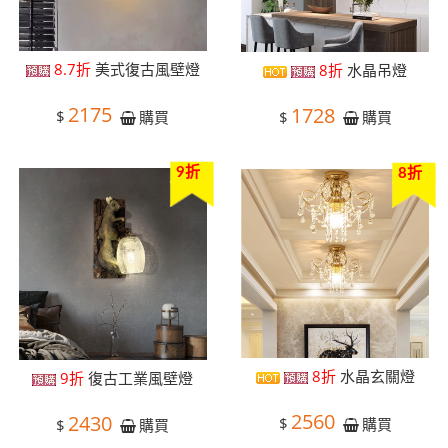
8.7折
美式復古風壁燈
8折
水晶吊燈
2175
1728
$
$
購買
購買
9折
8折
8折
水晶玄關燈
9折
復古工業風壁燈
2560
2430
$
購買
$
購買