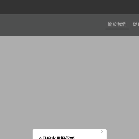
關於我們
促
X
8月份水晶燈促銷