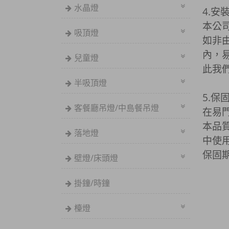
水晶燈
4.安
本公
吸頂燈
如非
內，
兒童燈
此我
半吸頂燈
5.保
客餐廳吊燈/中島餐吊燈
在易門
本品
落地燈
中使
保固
壁燈/床頭燈
掛鐘/時鐘
檯燈