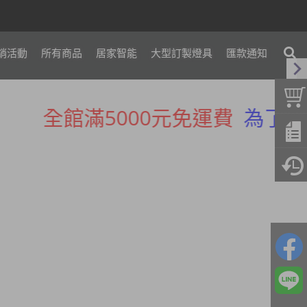
銷活動
所有商品
居家智能
大型訂製燈具
匯款通知
首頁
加入最愛
瀏覽紀錄
購物車
填寫付款單
訂單查詢
全館滿5000元免運費
為了提供更