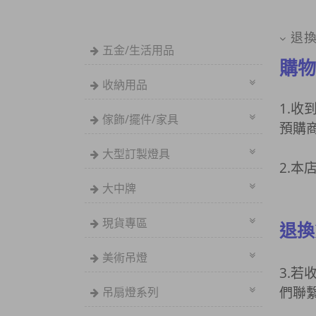
退
五金/生活用品
購物
收納用品
1.
傢飾/擺件/家具
預購商
大型訂製燈具
2.
大中牌
現貨專區
退換
美術吊燈
3.
們聯
吊扇燈系列