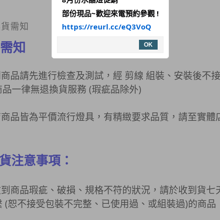
部份現品~歡迎來電預約參觀 !
換貨需知
https://reurl.cc/eQ3VoQ
需知
OK
收到商品請先進行檢查及測試，經 剪線 組裝、安裝後不
品一律無退換貨服務 (瑕疵品除外)
本店商品皆為平價流行燈具，有精緻要求品質，請至實體
貨注意事項：
若收到商品瑕疵、破損、規格不符的狀況，請於收到貨七
繫 (恕不接受包裝不完整、已使用過、或組裝過)的商品